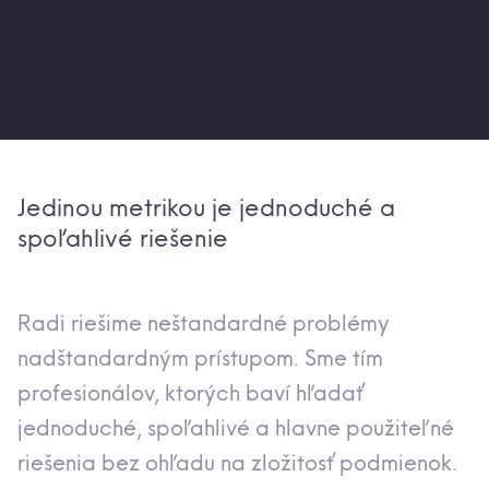
Jedinou metrikou je jednoduché a
spoľahlivé riešenie
Radi riešime neštandardné problémy
nadštandardným prístupom. Sme tím
profesionálov, ktorých baví hľadať
jednoduché, spoľahlivé a hlavne použiteľné
riešenia bez ohľadu na zložitosť podmienok.