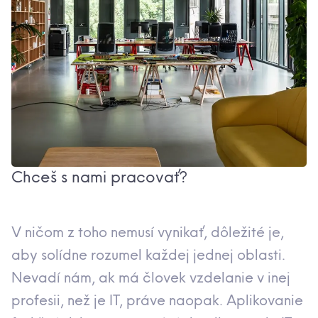
Chceš s nami pracovať?
V ničom z toho nemusí vynikať, dôležité je,
aby solídne rozumel každej jednej oblasti.
Nevadí nám, ak má človek vzdelanie v inej
profesii, než je IT, práve naopak. Aplikovanie