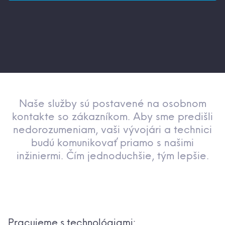
Naše služby sú postavené na osobnom
kontakte so zákazníkom. Aby sme predišli
nedorozumeniam, vaši vývojári a technici
budú komunikovať priamo s našimi
inžiniermi. Čím jednoduchšie, tým lepšie.
Pracujeme s technológiami: