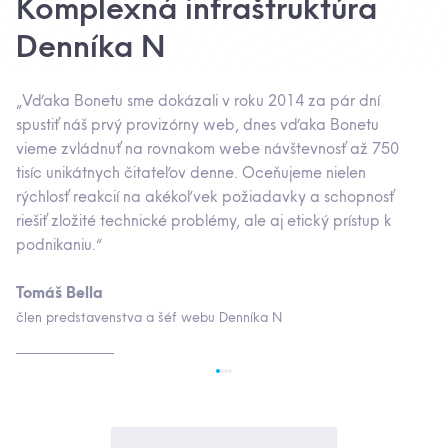
Komplexná infraštruktúra
P
Denníka N
„B
„Vďaka Bonetu sme dokázali v roku 2014 za pár dní
vy
spustiť náš prvý provizórny web, dnes vďaka Bonetu
pr
vieme zvládnuť na rovnakom webe návštevnosť až 750
le
tisíc unikátnych čitateľov denne. Oceňujeme nielen
vž
rýchlosť reakcií na akékoľvek požiadavky a schopnosť
riešiť zložité technické problémy, ale aj etický prístup k
Mi
podnikaniu.“
CI
Tomáš Bella
člen predstavenstva a šéf webu Denníka N