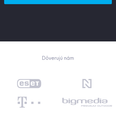
Dôverujú nám