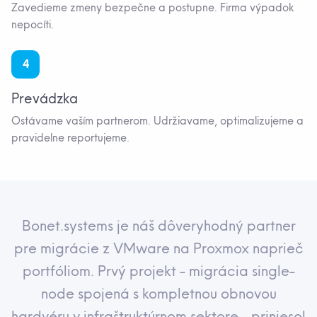
Zavedieme zmeny bezpečne a postupne. Firma výpadok
nepocíti.
4
Prevádzka
Ostávame vaším partnerom. Udržiavame, optimalizujeme a
pravidelne reportujeme.
Bonet.systems je náš dôveryhodný partner
pre migrácie z VMware na Proxmox naprieč
portfóliom. Prvý projekt - migrácia single-
node spojená s kompletnou obnovou
hardvéru v infraštruktúrnom sektore - priniesol