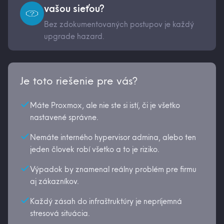
vašou sieťou?
Bez zdokumentovaných postupov je každý
upgrade hazard.
Je toto riešenie pre vás?
Máte Proxmox, ale nie ste si istí, či je všetko
nastavené správne.
Nemáte interného hypervisor admina, alebo ten
jeden človek robí všetko a to je riziko.
Výpadok by znamenal reálny problém pre firmu
aj zákazníkov.
Každý zásah do infraštruktúry je nepríjemná
stresová situácia.