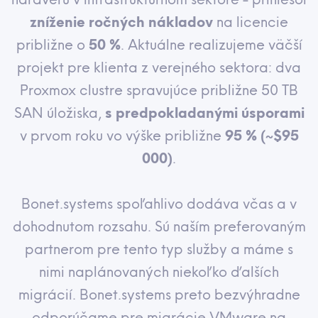
zníženie ročných nákladov
na licencie
približne o
50 %
. Aktuálne realizujeme väčší
projekt pre klienta z verejného sektora: dva
Proxmox clustre spravujúce približne 50 TB
SAN úložiska,
s predpokladanými úsporami
v prvom roku vo výške približne
95 % (~$95
000)
.
Bonet.systems spoľahlivo dodáva včas a v
dohodnutom rozsahu. Sú naším preferovaným
partnerom pre tento typ služby a máme s
nimi naplánovaných niekoľko ďalších
migrácií. Bonet.systems preto bezvýhradne
odporúčame pre migrácie VMware na