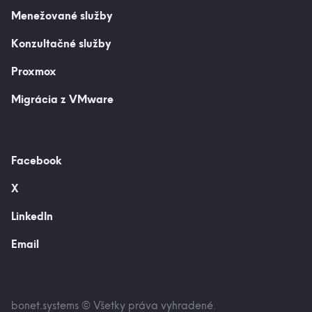
Menežované služby
Konzultačné služby
Proxmox
Migrácia z VMware
Facebook
X
LinkedIn
Email
bonet.systems © Všetky práva vyhradené.