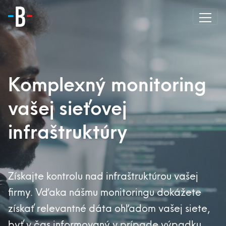
Komplexný monitoring
vašej sieťovej
infraštruktúry
Získajte kontrolu nad infraštruktúrou vašej
firmy. Vďaka nášmu monitoringu dokážete
získať relevantné dáta ohľadom vašej siete,
byť v čas informovaný v prípade výpadku