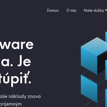
Domov
O nás
Naše služby
Mware
a. Je
úpiť.
aše náklady znova
epríjemným