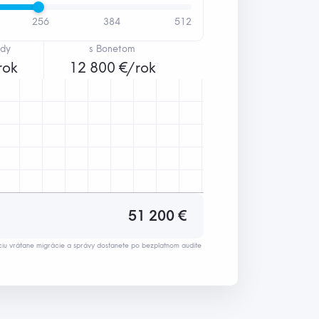
256
384
512
ady
s Bonetom
rok
12 800 €/rok
51 200 €
ciu vrátane migrácie a správy dostanete po bezplatnom audite