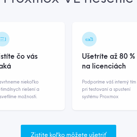
istíte čo vás
Ušetríte až 80 %
aká
na licenciách
vrhneme niekoľko
Podporíme váš interný tím
timálnych riešení a
pri testovaní a spustení
svetlíme možnosti.
systému Proxmox
Zistite koľko môžete ušetriť