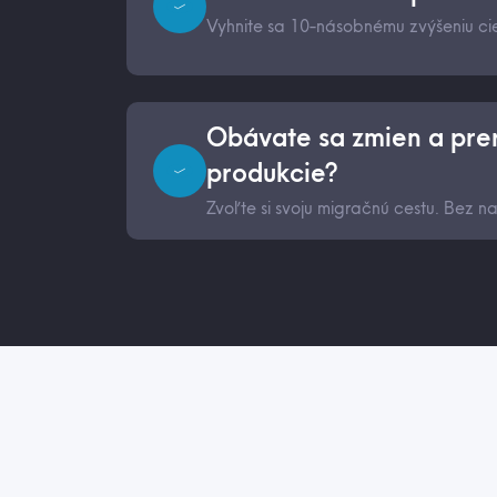
Vyhnite sa 10-násobnému zvýšeniu 
Obávate sa zmien a pre
produkcie?
Zvoľte si svoju migračnú cestu. Bez na