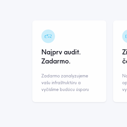
Najprv audit.
Z
Zadarmo.
č
Zadarmo zanalyzujeme
Na
vašu infraštruktúru a
op
vyčíslime budúcu úsporu
vy