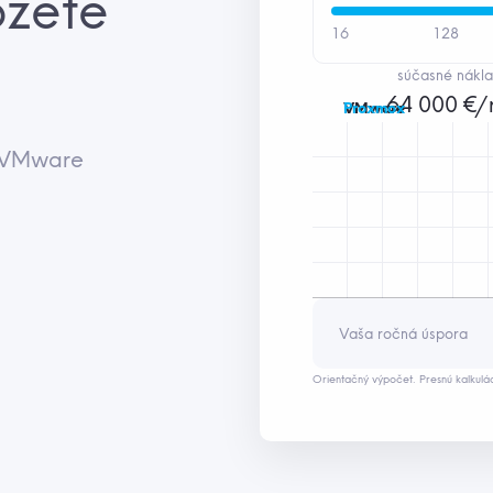
ôžete
16
128
súčasné nákl
64 000 €/
VMware
Proxmox
j VMware
Vaša ročná úspora
Orientačný výpočet. Presnú kalkulá