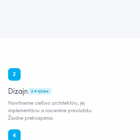
2
Dizajn
2-4 týždne
Navrhneme cieľovú architektúru, jej
implementáciu a naceníme prevádzku.
Žiadne prekvapenia.
4