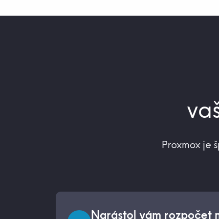
vaš
Proxmox je š
Narástol vám rozpočet n