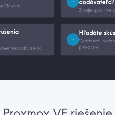
dodávateľa?
cien VMware
Získajte spoľahlivé 
rušenia
Hľadáte skú
Využite našu podporu
prevádzke
dmerného rizika a úsilia
Proxmox VE riešenie