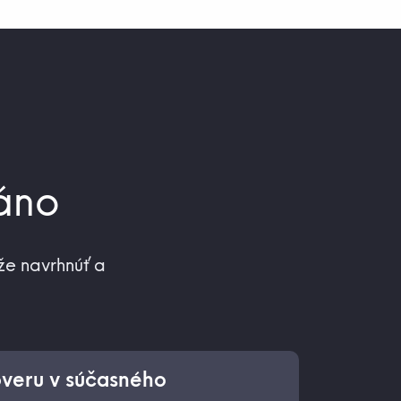
 áno
že navrhnúť a
dôveru v súčasného