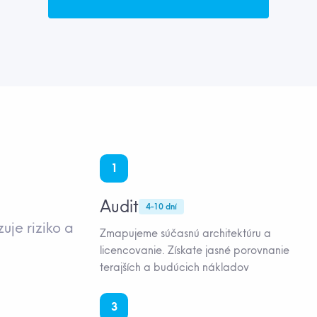
1
Audit
4-10 dní
uje riziko a
Zmapujeme súčasnú architektúru a
licencovanie. Získate jasné porovnanie
terajších a budúcich nákladov
3