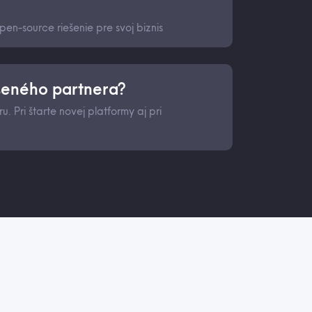
open-source riešenie pre svoj biznis
seného partnera?
. Pri štarte novej platformy aj pri