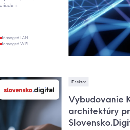
ariadení.
Managed LAN
Managed WiFi
IT sektor
Vybudovanie 
architektúry p
Slovensko.Digi