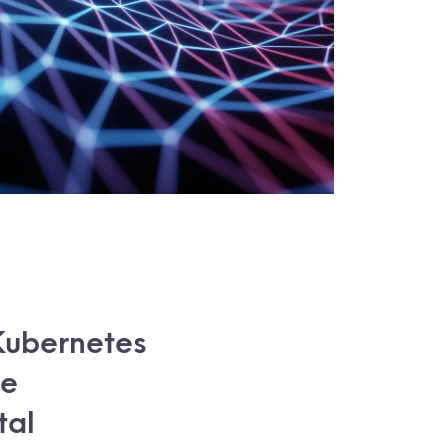
Kubernetes
re
tal