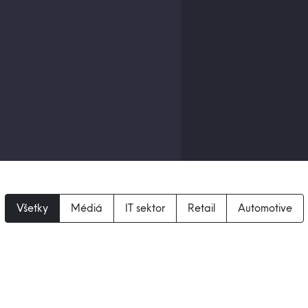
Všetky
Médiá
IT sektor
Retail
Automotive