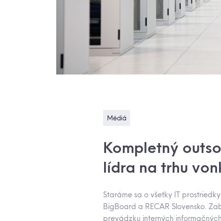
Médiá
Kompletný outsou
lídra na trhu vo
Staráme sa o všetky IT prostriedk
BigBoard a RECAR Slovensko. Zab
prevádzku interných informačných 