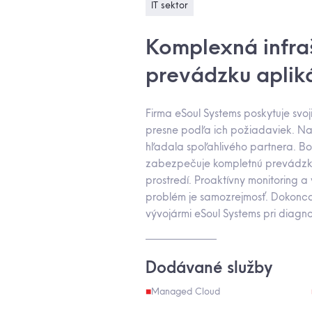
IT sektor
Komplexná infraš
prevádzku apliká
Firma eSoul Systems poskytuje svoj
presne podľa ich požiadaviek. Na
hľadala spoľahlivého partnera. Bo
zabezpečuje kompletnú prevádzku 
prostredí. Proaktívny monitoring 
problém je samozrejmosť. Dokonca 
vývojármi eSoul Systems pri diagn
Dodávané služby
Managed Cloud