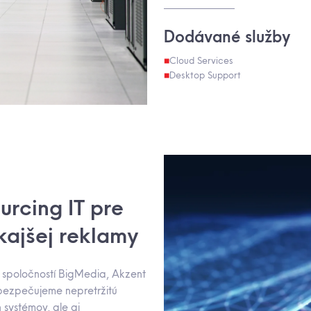
Dodávané služby
Cloud Services
Desktop Support
rcing IT pre
nkajšej reklamy
y spoločností BigMedia, Akzent
ezpečujeme nepretržitú
systémov, ale aj