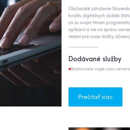
Občianské združenie Slovensko
kvalitu digitálnych služieb štá
sa so svojim tímom programáto
aplikácií a nie na správu serve
riešení pre svoje služby dôver
Dodávané služby
Rozširovanie single Linux servera
Prečítať viac