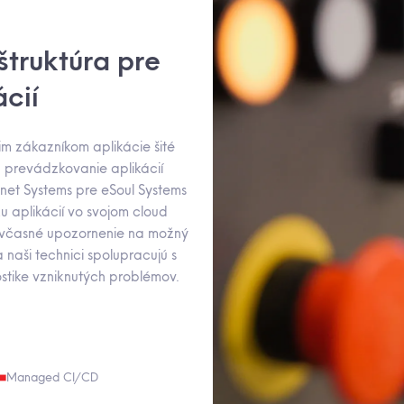
truktúra pre
cií
im zákazníkom aplikácie šité
 prevádzkovanie aplikácií
net Systems pre eSoul Systems
aplikácií vo svojom cloud
a včasné upozornenie na možný
naši technici spolupracujú s
ostike vzniknutých problémov.
Managed CI/CD