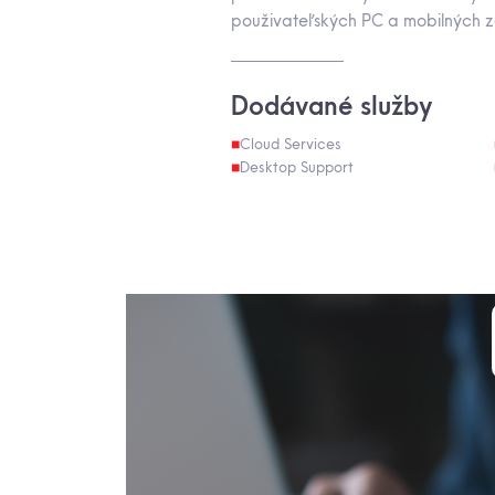
použivateľských PC a mobilných z
Dodávané služby
Cloud Services
Desktop Support