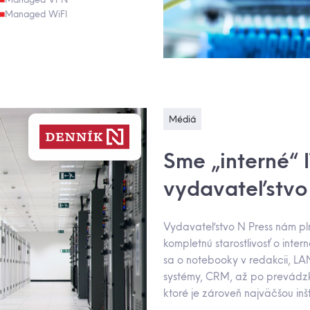
Managed WiFI
Médiá
Sme „interné“ 
vydavateľstvo 
Vydavateľstvo N Press nám pl
kompletnú starostlivosť o inter
sa o notebooky v redakcii, LA
systémy, CRM, až po prevádzk
ktoré je zároveň najväčšou in