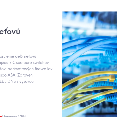
ieťovú
orujeme celú sieťovú
ajúcu z Cisco core switchov,
tov, perimetrových firewallov
isco ASA. Zároveň
žbu DNS s vysokou
Managed VPN