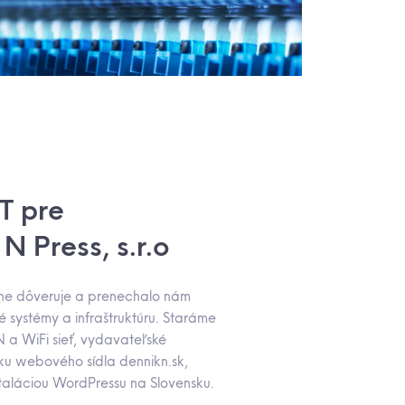
IT pre
N Press, s.r.o
ne dôveruje a prenechalo nám
né systémy a infraštruktúru. Staráme
N a WiFi sieť, vydavateľské
u webového sídla dennikn.sk,
štaláciou WordPressu na Slovensku.